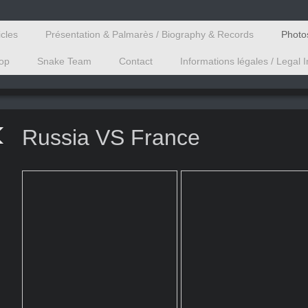
icles
Présentation & Palmarès / Biography & Records
Photos
hop
Snake Team
Contact
Informations légales / Legal 
Xavier FOUP
PROFESSOR
Russia VS France