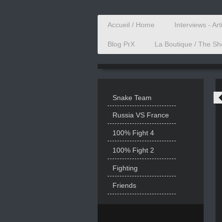
Accueil / Home
Interviews - Art
Blog PrX
La Boutique / The S
Snake Team
Russia VS France
100% Fight 4
100% Fight 2
Fighting
Friends