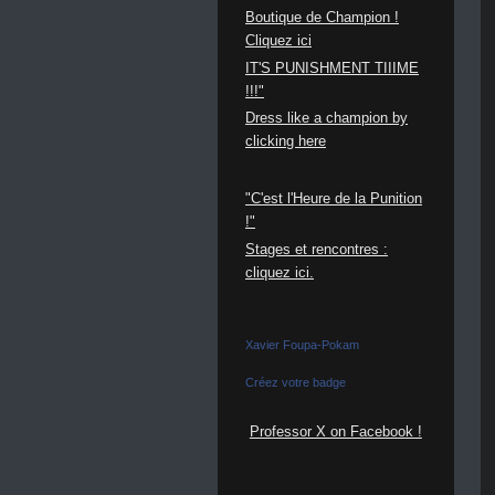
Boutique de Champion !
Cliquez ici
IT'S PUNISHMENT TIIIME
!!!"
Dress like a champion by
clicking here
"C'est l'Heure de la Punition
!"
S
tages et rencontres :
cliquez ici.
Xavier Foupa-Pokam
Créez votre badge
Professor X on Facebook !