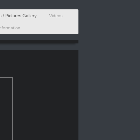
 / Pictures Gallery
Videos
Information
A-POKAM
 X