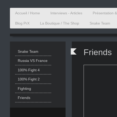
Accueil / Home
Interviews - Articles
Présentation 
Blog PrX
La Boutique / The Shop
Snake Team
Friends
Snake Team
Russia VS France
100% Fight 4
100% Fight 2
Fighting
Friends