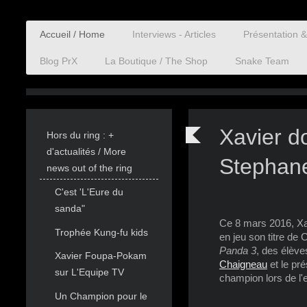
Accueil / Home
Interviews - Articles
Présentation 
Blog PrX
La Boutique / The Shop
Snake Team
Xavier d
Hors du ring : +
d'actualités / More
Stephane
news out of the ring
C'est 'L'Eure du
sanda"
Ce 8 mars 2016, Xav
Trophée Kung-fu kids
en jeu son titre de
Panda 3
, des élèv
Xavier Foupa-Pokam
Chaigneau
et le pr
sur L'Equipe TV
champion lors de l
Un Champion pour le