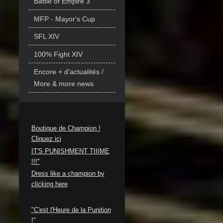
Battle of Empire 3
MFP - Mayor's Cup
SFL XIV
100% Fight XIV
Encore + d'actualités /
More & more news
Boutique de Champion !
Cliquez ici
IT'S PUNISHMENT TIIIME
!!!"
Dress like a champion by
clicking here
"C'est l'Heure de la Punition
!"