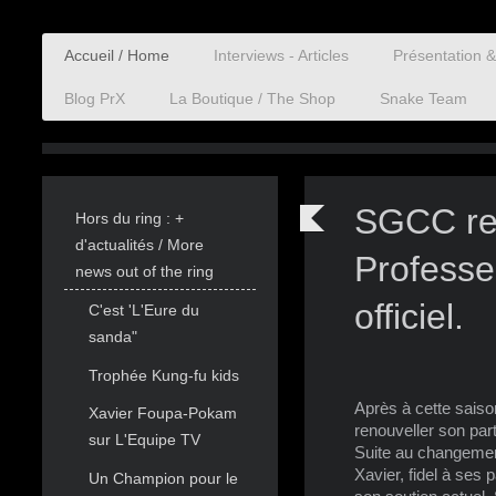
Accueil / Home
Interviews - Articles
Présentation 
Blog PrX
La Boutique / The Shop
Snake Team
SGCC ren
Hors du ring : +
d'actualités / More
Professe
news out of the ring
officiel.
C'est 'L'Eure du
sanda"
Trophée Kung-fu kids
Après à cette saiso
Xavier Foupa-Pokam
renouveller son pa
sur L'Equipe TV
Suite au changement
Xavier, fidel à ses
Un Champion pour le