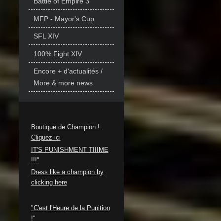
Battle of Empire 3
MFP - Mayor's Cup
SFL XIV
100% Fight XIV
Encore + d'actualités /
More & more news
Boutique de Champion !
Cliquez ici
IT'S PUNISHMENT TIIIME
!!!"
Dress like a champion by
clicking here
"C'est l'Heure de la Punition
!"