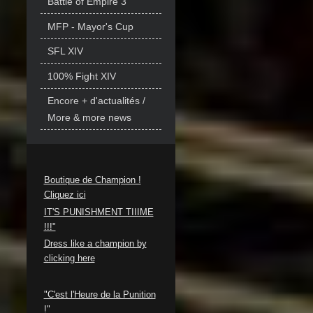
Battle of Empire 3
MFP - Mayor's Cup
SFL XIV
100% Fight XIV
Encore + d'actualités /
More & more news
Boutique de Champion !
Cliquez ici
IT'S PUNISHMENT TIIIME
!!!"
Dress like a champion by
clicking here
"C'est l'Heure de la Punition
!"