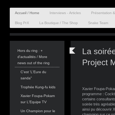
Accueil / Home
Interviews - Articles
Présentation 
Blog PrX
La Boutique / The Shop
Snake Team
La soiré
Hors du ring : +
d'actualités / More
Project
news out of the ring
C'est 'L'Eure du
sanda"
Trophée Kung-fu kids
Xavier Foupa-Pokam
programme : Cocktai
Xavier Foupa-Pokam
certains consultants
sur L'Equipe TV
soirée très agréable
ainsi pu découvrir 
Un Champion pour le
champion sur ce sp