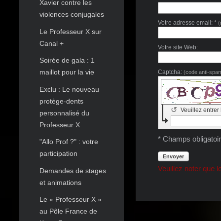
Xavier contre les
violences conjugales
Votre adresse email: *
(
Le Professeur X sur
Canal +
Votre site Web:
Soirée de gala : 1
maillot pour la vie
Captcha:
(code anti-spa
Exclu : Le nouveau
protège-dents
↺
Veuillez entrer
personnalisé du
Professeur X
* Champs obligatoi
"Allo Prof ?" : votre
participation
Envoyer
Veuillez noter que l
Demandes de stages
et animations
Le « Professeur X »
au Pôle France de